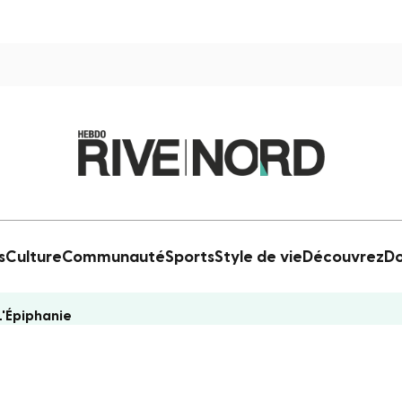
s
Culture
Communauté
Sports
Style de vie
Découvrez
Do
L'Épiphanie