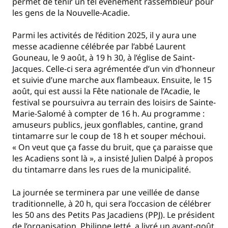
permet de tenir un tel événement rassembleur pour
les gens de la Nouvelle-Acadie.
Parmi les activités de l’édition 2025, il y aura une
messe acadienne célébrée par l’abbé Laurent
Gouneau, le 9 août, à 19 h 30, à l’église de Saint-
Jacques. Celle-ci sera agrémentée d’un vin d’honneur
et suivie d’une marche aux flambeaux. Ensuite, le 15
août, qui est aussi la Fête nationale de l’Acadie, le
festival se poursuivra au terrain des loisirs de Sainte-
Marie-Salomé à compter de 16 h. Au programme :
amuseurs publics, jeux gonflables, cantine, grand
tintamarre sur le coup de 18 h et souper méchoui.
« On veut que ça fasse du bruit, que ça paraisse que
les Acadiens sont là », a insisté Julien Dalpé à propos
du tintamarre dans les rues de la municipalité.
La journée se terminera par une veillée de danse
traditionnelle, à 20 h, qui sera l’occasion de célébrer
les 50 ans des Petits Pas Jacadiens (PPJ). Le président
de l’organisation, Philippe Jetté, a livré un avant-goût