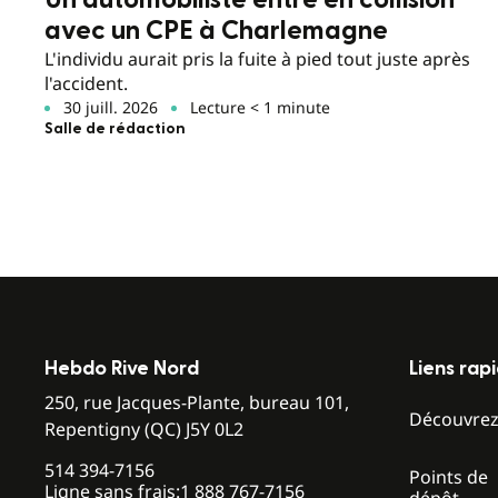
Un automobiliste entre en collision
avec un CPE à Charlemagne
L'individu aurait pris la fuite à pied tout juste après
l'accident.
30 juill. 2026
Lecture < 1 minute
Salle de rédaction
Hebdo Rive Nord
Liens rap
250, rue Jacques-Plante, bureau 101,
Découvre
Repentigny (QC) J5Y 0L2
514 394-7156
Points de
Ligne sans frais:
1 888 767-7156