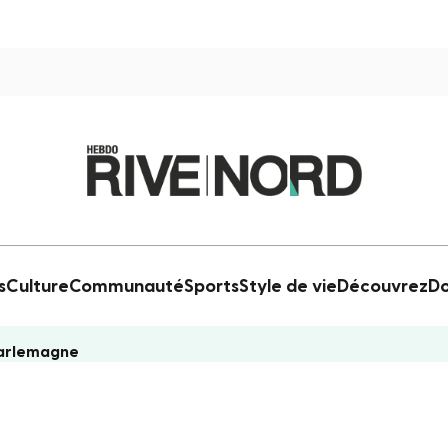
s
Culture
Communauté
Sports
Style de vie
Découvrez
Do
Charlemagne