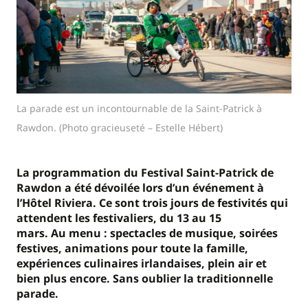
La parade est un incontournable de la Saint-Patrick à
Rawdon. (Photo gracieuseté – Estelle Hébert)
La
programmation du Festival Saint-Patrick de
Rawdon a été dévoilé
e
lors d’un événement à
l’
H
ôtel Riviera.
Ce sont trois jours de festivités qui
attendent les festivaliers, du 13 au 15
mars.
Au
menu
: spectacles de musique, soirées
festives, animations pour toute la famille,
expériences culinaires irlandaises, plein air et
bien plus encore.
Sans oublier la traditionnelle
parade.