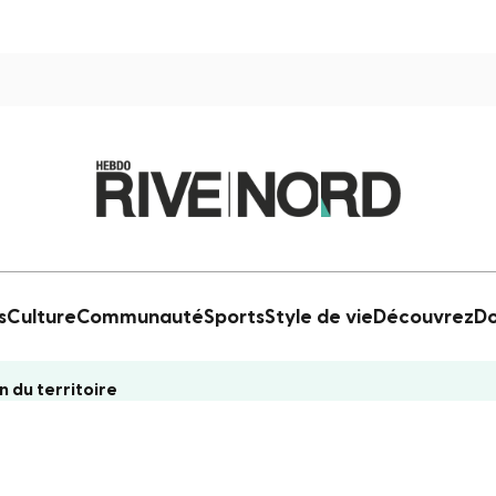
s
Culture
Communauté
Sports
Style de vie
Découvrez
Do
n du territoire