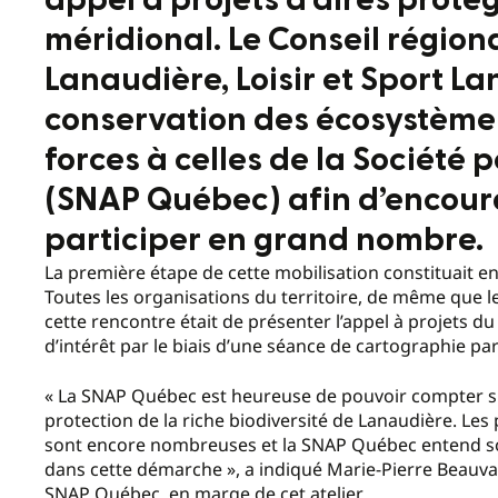
appel à projets d’aires protég
méridional. Le Conseil région
Lanaudière, Loisir et Sport La
conservation des écosystèmes
forces à celles de la Société p
(SNAP Québec) afin d’encoura
participer en grand nombre.
La première étape de cette mobilisation constituait en un
Toutes les organisations du territoire, de même que les
cette rencontre était de présenter l’appel à projets d
d’intérêt par le biais d’une séance de cartographie par
« La SNAP Québec est heureuse de pouvoir compter su
protection de la riche biodiversité de Lanaudière. Les 
sont encore nombreuses et la SNAP Québec entend so
dans cette démarche », a indiqué Marie-Pierre Beauvai
SNAP Québec, en marge de cet atelier.