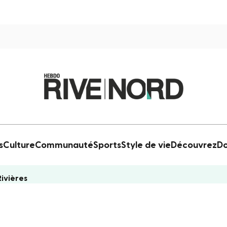
s
Culture
Communauté
Sports
Style de vie
Découvrez
Do
Rivières