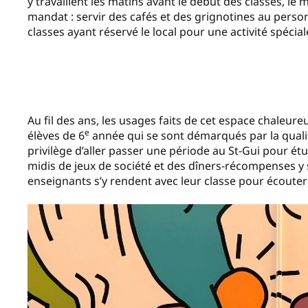
y travaillent les matins avant le début des classes, le 
mandat : servir des cafés et des grignotines au personn
classes ayant réservé le local pour une activité spécial
Au fil des ans, les usages faits de cet espace chaleure
e
élèves de 6
année qui se sont démarqués par la qualit
privilège d’aller passer une période au St-Gui pour ét
midis de jeux de société et des dîners-récompenses 
enseignants s’y rendent avec leur classe pour écouter u