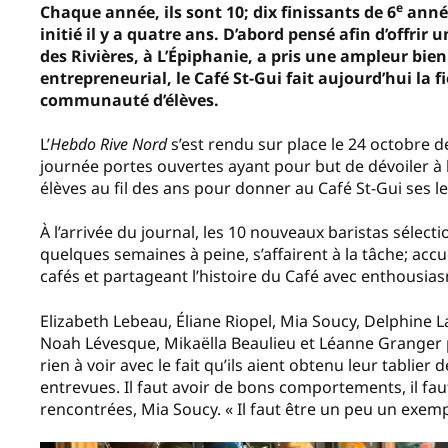
e
Chaque année, ils sont 10; dix finissants de 6
année
initié il y a quatre ans. D’abord pensé afin d’offrir u
des Rivières, à L’Épiphanie, a pris une ampleur bien
entrepreneurial, le Café St-Gui fait aujourd’hui la fi
communauté d’élèves.
L’
Hebdo Rive Nord
s’est rendu sur place le 24 octobre de
journée portes ouvertes ayant pour but de dévoiler à 
élèves au fil des ans pour donner au Café St-Gui ses l
À l’arrivée du journal, les 10 nouveaux baristas sélec
quelques semaines à peine, s’affairent à la tâche; accue
cafés et partageant l’histoire du Café avec enthousia
Elizabeth Lebeau, Éliane Riopel, Mia Soucy, Delphine L
Noah Lévesque, Mikaëlla Beaulieu et Léanne Granger pr
rien à voir avec le fait qu’ils aient obtenu leur tablier
entrevues. Il faut avoir de bons comportements, il fau
rencontrées, Mia Soucy. « Il faut être un peu un exempl