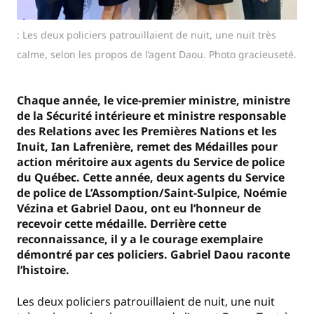
: Les deux policiers patrouillaient de nuit, une nuit très
calme, selon les propos de l’agent Daou. Photo gracieuseté.
Chaque année, le vice-premier ministre, ministre
de la Sécurité intérieure et ministre responsable
des Relations avec les Premières Nations et les
Inuit, Ian Lafrenière, remet des Médailles pour
action méritoire aux agents du Service de police
du Québec. Cette année, deux agents du Service
de police de L’Assomption/Saint-Sulpice, Noémie
Vézina et Gabriel Daou, ont eu l’honneur de
recevoir cette médaille. Derrière cette
reconnaissance, il y a le courage exemplaire
démontré par ces policiers. Gabriel Daou raconte
l’histoire.
Les deux policiers patrouillaient de nuit, une nuit