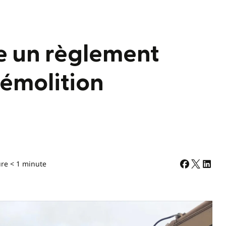
e un règlement
démolition
ure < 1 minute