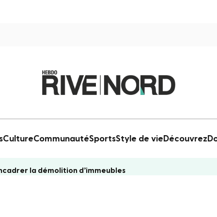
s
Culture
Communauté
Sports
Style de vie
Découvrez
Do
ncadrer la démolition d’immeubles