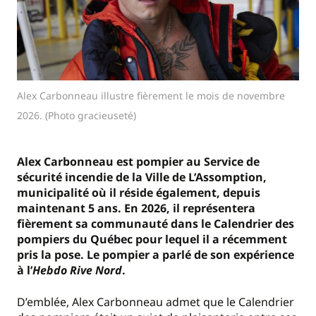
Alex Carbonneau illustre fièrement le mois de novembre
2026. (Photo gracieuseté)
Alex Carbonneau est pompier au Service de
sécurité incendie de la Ville de L’Assomption,
municipalité où il réside également, depuis
maintenant 5 ans. En 2026, il représentera
fièrement sa communauté dans le Calendrier des
pompiers du Québec pour lequel il a récemment
pris la pose. Le pompier a parlé de son expérience
à l’
Hebdo Rive Nord
.
D’emblée, Alex Carbonneau admet que le Calendrier