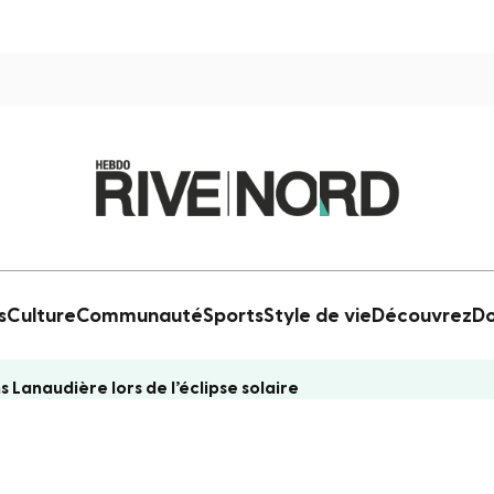
s
Culture
Communauté
Sports
Style de vie
Découvrez
Do
anaudière lors de l’éclipse solaire