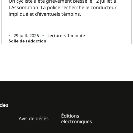
Un cycliste a été grièvement blessé le 12 juillet à
L’Assomption. La police recherche le conducteur
impliqué et d’éventuels témoins.
29 juill. 2026
Lecture < 1 minute
Salle de rédaction
ides
Éditions
z
Avis de décès
électroniques