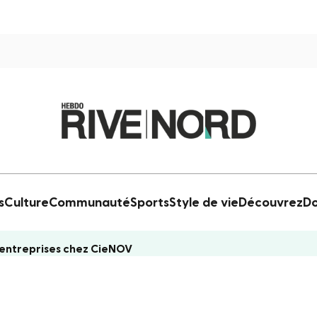
s
Culture
Communauté
Sports
Style de vie
Découvrez
Do
x entreprises chez CieNOV