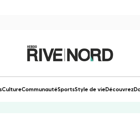
s
Culture
Communauté
Sports
Style de vie
Découvrez
Do