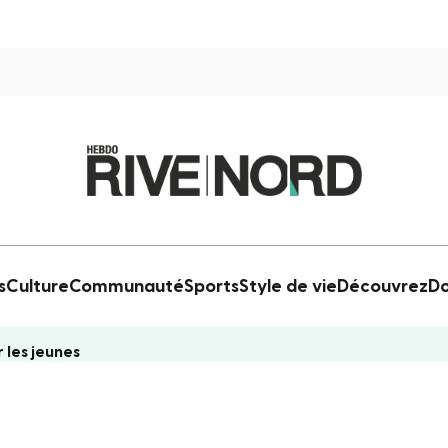
s
Culture
Communauté
Sports
Style de vie
Découvrez
Do
 les jeunes