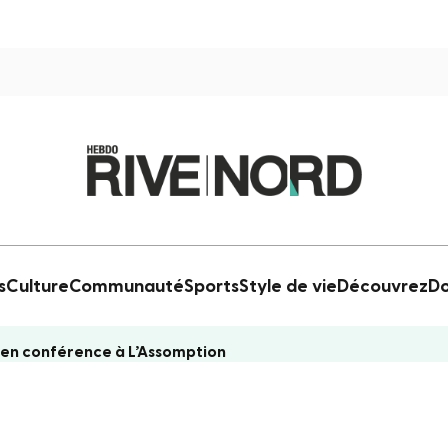
s
Culture
Communauté
Sports
Style de vie
Découvrez
Do
 en conférence à L’Assomption