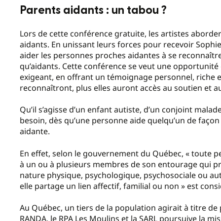
Parents aidants : un tabou ?
Lors de cette conférence gratuite, les artistes aborde
aidants. En unissant leurs forces pour recevoir Sophi
aider les personnes proches aidantes à se reconnaître.
qu’aidants. Cette conférence se veut une opportunité de
exigeant, en offrant un témoignage personnel, riche 
reconnaîtront, plus elles auront accès au soutien et au
Qu’il s’agisse d’un enfant autiste, d’un conjoint mala
besoin, dès qu’une personne aide quelqu’un de façon 
aidante.
En effet, selon le gouvernement du Québec, « toute 
à un ou à plusieurs membres de son entourage qui p
nature physique, psychologique, psychosociale ou autr
elle partage un lien affectif, familial ou non » est c
Au Québec, un tiers de la population agirait à titre d
RANDA, le RPA Les Moulins et la SARL poursuive la miss