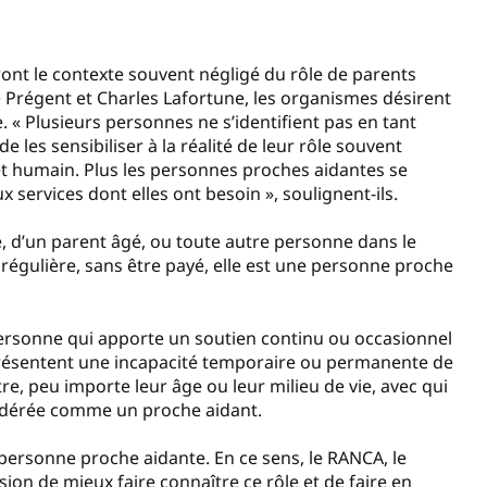
ront le contexte souvent négligé du rôle de parents
e Prégent et Charles Lafortune, les organismes désirent
 « Plusieurs personnes ne s’identifient pas en tant
 les sensibiliser à la réalité de leur rôle souvent
et humain. Plus les personnes proches aidantes se
x services dont elles ont besoin », soulignent-ils.
de, d’un parent âgé, ou toute autre personne dans le
régulière, sans être payé, elle est une personne proche
personne qui apporte un soutien continu ou occasionnel
résentent une incapacité temporaire ou permanente de
e, peu importe leur âge ou leur milieu de vie, avec qui
onsidérée comme un proche aidant.
e personne proche aidante. En ce sens, le RANCA, le
ion de mieux faire connaître ce rôle et de faire en