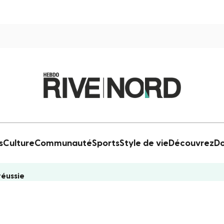
s
Culture
Communauté
Sports
Style de vie
Découvrez
Do
réussie