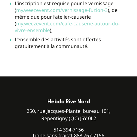
L’inscription est requise pour le vernissage
(
my.weezevent.com/vernissage-fuzion-3
), de
même que pour l’atelier-causerie
(
my.weezevent.com/cafe-causerie-autour-du-
vivre-ensemble
);
L’ensemble des activités sont offertes
gratuitement à la communauté.
Hebdo Rive Nord
250, rue Jacques-Plante, bureau 101,
Repentigny (QC) J5Y 0L2
514 394-7156
Ligne sans frais:
1 888 767-7156