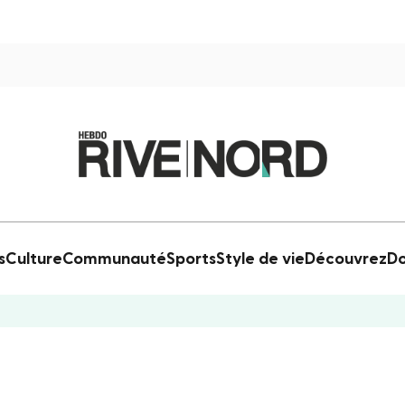
s
Culture
Communauté
Sports
Style de vie
Découvrez
Do