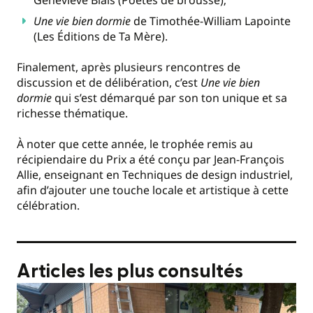
Une vie bien dormie
de Timothée-William Lapointe
(Les Éditions de Ta M
ère)
.
Finalement, a
pr
è
s plusieurs rencontres de
discussion et de délibération, c
’
est
U
ne vie bien
dormie
qui s
’
est démarqué par son ton unique et sa
richesse thématique.
À noter que cette année, le trophée remis au
récipiendaire du Prix a é
t
é
con
ç
u par Jean-Fran
ç
ois
Allie, enseignant en Techniques de design industriel,
afin d’ajouter une touche locale et artistique
à
cette
cé
l
é
bration.
Articles les plus consultés