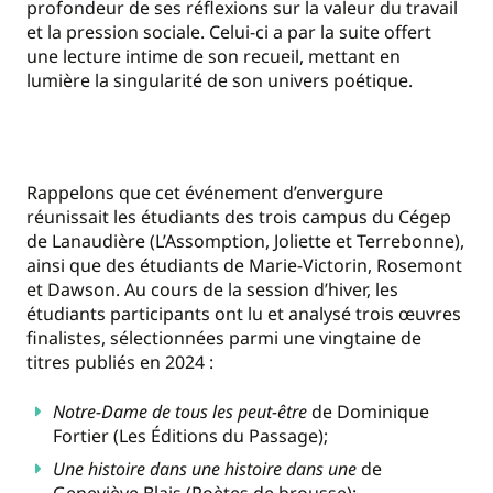
profondeur de ses réflexions sur la valeur du travail
et la pression sociale. Celui-ci a par la suite offert
une lecture intime de son recueil, mettant en
lumi
è
re la singularit
é de son univers poétique.
Rappelons que cet é
v
énement d
’
envergure
réunissait les étudiants des trois campus du
C
é
gep
de Lanaudi
è
re
(
L’
Assomption
,
Joliette
et Terrebonne),
ainsi que des étudiants de Marie-Victorin, Rosemont
et Dawson. Au cours de la session d
’
hiver, les
étudiants participants ont lu et analysé trois œuvres
finalistes, sélectionnées parmi une vingtaine de
titres publié
s en 2024 :
Notre-Dame de tous les peut-être
de Dominique
Fortier (Les Éditions du Passage);
Une histoire dans une histoire dans une
de
Genevi
è
ve Blais (Po
è
tes de brousse);