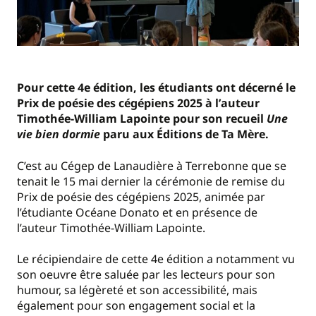
Pour cette 4e
é
dition, les
é
tudiants ont d
é
cern
é
le
Prix
de po
é
sie
des c
é
g
é
piens 2025
à
l
’
auteur
Timoth
é
e-William Lapointe pour son recueil
Une
vie bien dormie
paru aux
É
ditions de Ta M
è
re
.
C’est au
C
é
gep de Lanaudi
è
re à
Terrebonne
que se
tenait le 15 mai dernier la cé
r
émonie de remise du
Prix de poésie des cé
g
é
piens 2025
, a
nim
ée par
l’é
tudiante Oc
é
ane Donato
et en présence de
l
’
auteur Timothé
e-William Lapointe
.
Le récipiendaire de cette 4e édition a notamment vu
son oeuvre être saluée par les lecteurs pour son
humour, sa lé
g
è
ret
é et son accessibilité, mais
également pour son engagement social et la