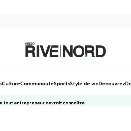
s
Culture
Communauté
Sports
Style de vie
Découvrez
Do
ue tout entrepreneur devrait connaître