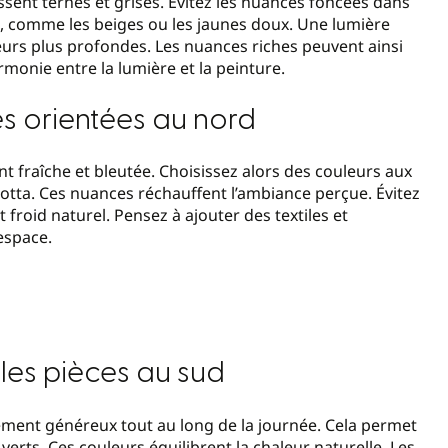
issent ternes et grises. Évitez les nuances foncées dans
ls, comme les beiges ou les jaunes doux. Une lumière
urs plus profondes. Les nuances riches peuvent ainsi
armonie entre la lumière et la peinture.
es orientées au nord
t fraîche et bleutée. Choisissez alors des couleurs aux
tta. Ces nuances réchauffent l’ambiance perçue. Évitez
ct froid naturel. Pensez à ajouter des textiles et
espace.
es pièces au sud
lement généreux tout au long de la journée. Cela permet
 verts. Ces couleurs équilibrent la chaleur naturelle. Les