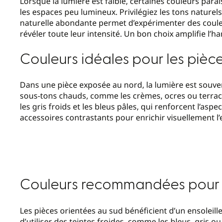
Lorsque la lumière est faible, certaines couleurs para
les espaces peu lumineux. Privilégiez les tons nature
naturelle abondante permet d’expérimenter des coule
révéler toute leur intensité. Un bon choix amplifie l’h
Couleurs idéales pour les pièc
Dans une pièce exposée au nord, la lumière est souven
sous-tons chauds, comme les crèmes, ocres ou terraco
les gris froids et les bleus pâles, qui renforcent l’aspe
accessoires contrastants pour enrichir visuellement l’
Couleurs recommandées pour l
Les pièces orientées au sud bénéficient d’un ensoleil
d’utiliser des teintes froides, comme les bleus, gris ou