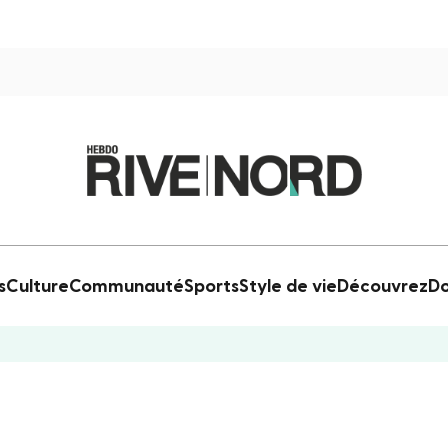
s
Culture
Communauté
Sports
Style de vie
Découvrez
Do