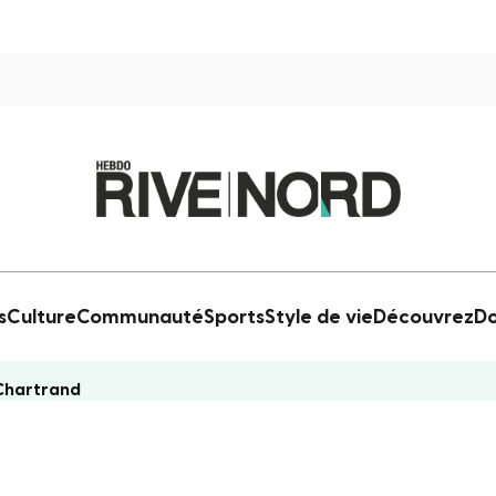
s
Culture
Communauté
Sports
Style de vie
Découvrez
Do
 Chartrand