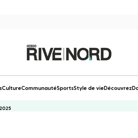
s
Culture
Communauté
Sports
Style de vie
Découvrez
Do
 2025