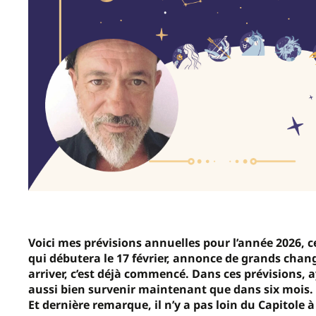
Voici mes prévisions annuelles pour l’année 2026, c
qui débutera le 17 février, annonce de grands chan
arriver, c’est déjà commencé. Dans ces prévisions, 
aussi bien survenir maintenant que dans six mois. 
Et dernière remarque, il n’y a pas loin du Capitole