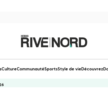
s
Culture
Communauté
Sports
Style de vie
Découvrez
Do
26