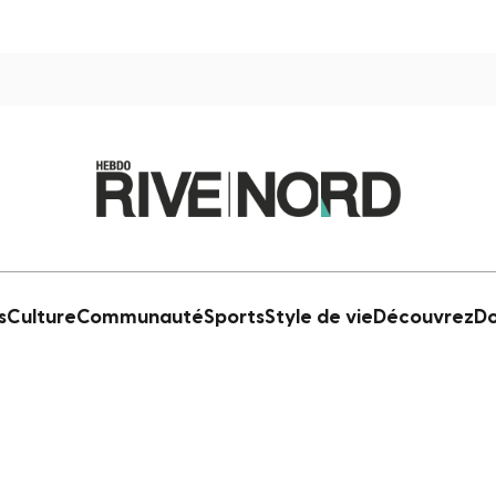
s
Culture
Communauté
Sports
Style de vie
Découvrez
Do