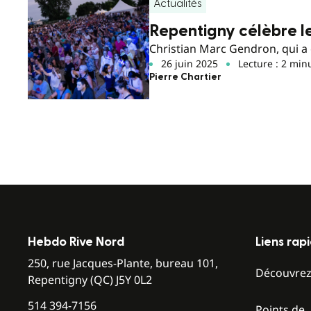
Actualités
Repentigny célèbre 
Christian Marc Gendron, qui a 
26 juin 2025
Lecture : 2 min
Pierre Chartier
Hebdo Rive Nord
Liens rap
250, rue Jacques-Plante, bureau 101,
Découvre
Repentigny (QC) J5Y 0L2
514 394-7156
Points de