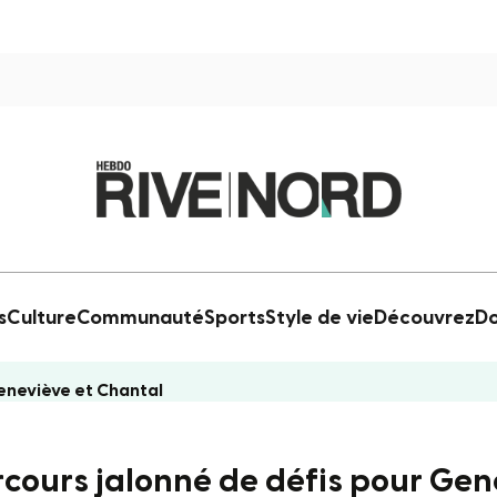
s
Culture
Communauté
Sports
Style de vie
Découvrez
Do
eneviève et Chantal
arcours jalonné de défis pour Ge