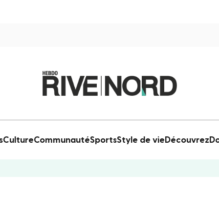
s
Culture
Communauté
Sports
Style de vie
Découvrez
Do