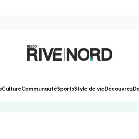
s
Culture
Communauté
Sports
Style de vie
Découvrez
Do