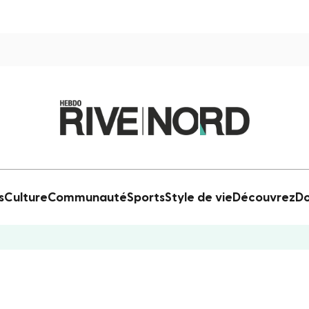
s
Culture
Communauté
Sports
Style de vie
Découvrez
Do