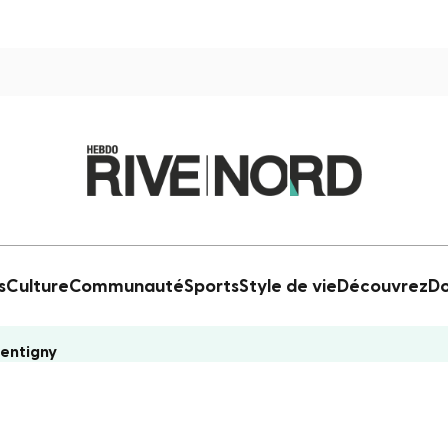
s
Culture
Communauté
Sports
Style de vie
Découvrez
Do
pentigny