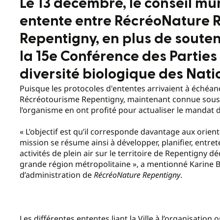
Le 13 décembre, le conseil mu
entente entre RécréoNature Re
Repentigny, en plus de souteni
la 15e Conférence des Parties
diversité biologique des Nati
Puisque les protocoles d'ententes arrivaient à échéanc
Récréotourisme Repentigny, maintenant connue sous l
l’organisme en ont profité pour actualiser le mandat d
« L’objectif est qu’il corresponde davantage aux orien
mission se résume ainsi à développer, planifier, entre
activités de plein air sur le territoire de Repentigny 
grande région métropolitaine », a mentionné Karine B
d’administration de
RécréoNature Repentigny
.
Les différentes ententes liant la Ville à l’organisation