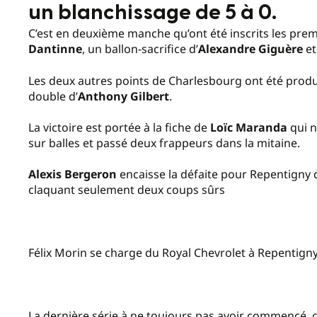
un blanchissage de 5 à 0.
C’est en deuxième manche qu’ont été inscrits les pre
Dantinne
, un ballon-sacrifice d’
Alexandre
Giguère
et
Les deux autres points de Charlesbourg ont été prod
double d’
Anthony Gilbert
.
La victoire est portée à la fiche de
Loïc Maranda
qui n
sur balles et passé deux frappeurs dans la mitaine.
Alexis Bergeron
encaisse la défaite pour Repentigny 
claquant seulement deux coups sûrs
Félix Morin se charge du Royal Chevrolet à Repentign
La dernière série à ne toujours pas avoir commencé, ce