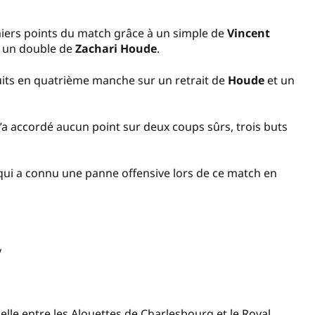
miers points du match grâce à un simple de
Vincent
 un double de
Zachari Houde
.
uits en quatrième manche sur un retrait de
Houde
et un
’a accordé aucun point sur deux coups sûrs, trois buts
qui a connu une panne offensive lors de ce match en
y
lle entre les Alouettes de Charlesbourg et le Royal