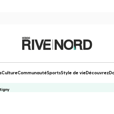
s
Culture
Communauté
Sports
Style de vie
Découvrez
Do
ntigny