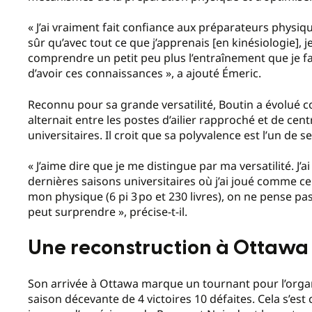
« J’ai vraiment fait confiance aux préparateurs physiq
sûr qu’avec tout ce que j’apprenais [en kinésiologie], 
comprendre un petit peu plus l’entraînement que je fais
d’avoir ces connaissances », a ajouté Émeric.
Reconnu pour sa grande versatilité, Boutin a évolué 
alternait entre les postes d’ailier rapproché et de cen
universitaires. Il croit que sa polyvalence est l’un de 
«
J’aime dire que je me distingue par ma versatilité. J
dernières saisons universitaires où j’ai joué comme cen
mon physique (6
pi 3
po et 230
livres), on ne pense pa
peut surprendre
», précise-t-il.
Une reconstruction à Ottawa
Son arrivée à Ottawa marque un tournant pour l’orga
saison décevante de 4 victoires 10 défaites. Cela s’es