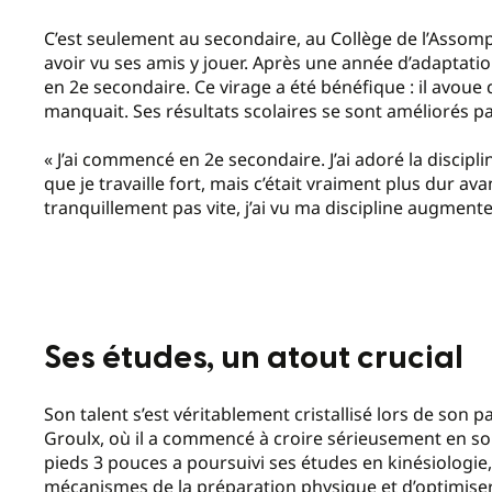
C’est seulement au secondaire, au Collège de l’Assompt
avoir vu ses amis y jouer. Après une année d’adaptatio
en 2
e
secondaire. Ce virage a été bénéfique : il avoue q
manquait. Ses résultats scolaires se sont améliorés p
«
J’ai commencé en 2
e
secondaire. J’ai adoré la discipli
que je travaille fort, mais c’était vraiment plus dur a
tranquillement pas vite, j’ai vu ma discipline augmenter
Ses études, un atout crucial
Son talent s’est véritablement cristallisé lors de son 
Groulx, où il a commencé à croire sérieusement en son 
pieds 3 pouces a poursuivi ses études en kinésiologi
mécanismes de la préparation physique et d’optimiser