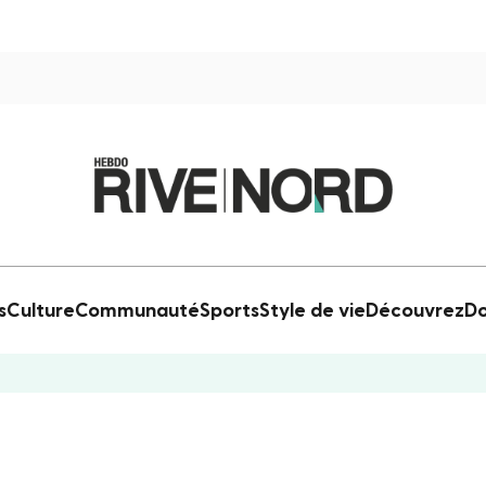
s
Culture
Communauté
Sports
Style de vie
Découvrez
Do