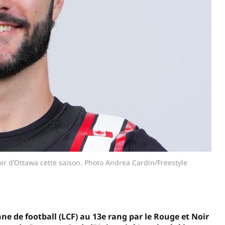
ir d’Ottawa cette saison. Photo Andrea Cardin/Freestyle
e de football (LCF) au 13e rang par le Rouge et Noir