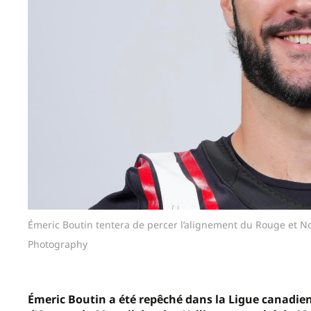
Émeric Boutin tentera de percer l’alignement du Rouge et No
Photography
Émeric Boutin a été repêché dans la Ligue canadienn