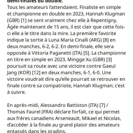
demi-finales du double.
Tous les amateurs l’attendaient. Finaliste en simple
et championne en double en 2023, Hannah Klugman
(GBR) [1] se sent vraiment chez elle à Repentigny.
Âgée maintenant de 15 ans, il est clair que cette fois-
ci elle a le titre dans la mire. La première favorite
indique la sortie à Luna Maria Cinalli (ARG) [8] en
deux manches, 6-2, 6-2. En demi-finale, elle sera
opposée à Vittoria Paganetti (ITA) [5]. La championne
en titre en simple en 2023, Mingge Xu (GBR) [3]
poursuit sa route avec une victoire contre Gaeul
Jang (KOR) [12] en deux manches, 6-1, 6-0. Une
victoire voudrait dire qu’elle pourrait se retrouver en
finale contre sa compatriote, Hannah Klugman; c’est
à suivre.
En après-midi, Alessandro Battiston (ITA) [7] /
Thomas Faurel (FRA) déclare forfait, ce qui permet
aux frères canadiens Arseneault, Mikael et Nicolas,
d’accéder à la finale au grand plaisir des amateurs
entassés dans les gradins.