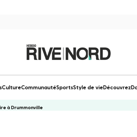
s
Culture
Communauté
Sports
Style de vie
Découvrez
Do
ire à Drummonville