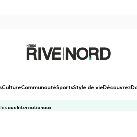
s
Culture
Communauté
Sports
Style de vie
Découvrez
Do
les aux Internationaux