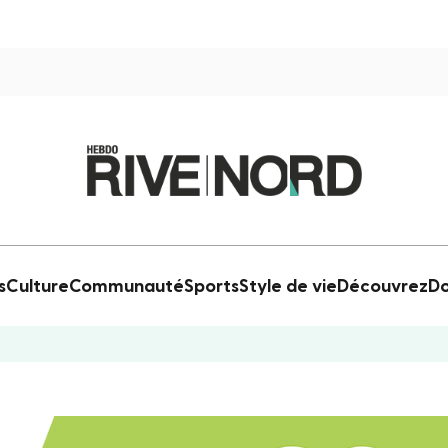
s
Culture
Communauté
Sports
Style de vie
Découvrez
Do