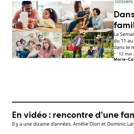
Dossiers
Dans
fami
La Semai
du 11 au
dans le 
autres.
12 mai
Marie-Ca
En vidéo : rencontre d’une fa
Il y a une dizaine d’années, Amélie Dion et Dominic L