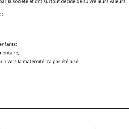
ar la société et ont surtout décidé de suivre leurs valeurs.
 :
enfants;
mentaire;
 vers la maternité n’a pas été aisé.