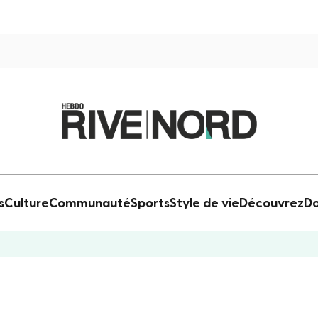
s
Culture
Communauté
Sports
Style de vie
Découvrez
Do