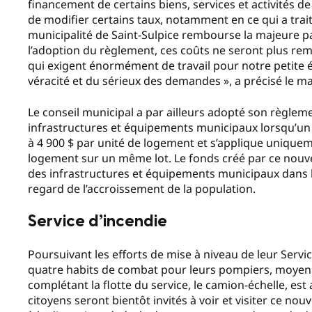
financement de certains biens, services et activités d
de modifier certains taux, notamment en ce qui a trai
municipalité de Saint-Sulpice rembourse la majeure pa
l’adoption du règlement, ces coûts ne seront plus 
qui exigent énormément de travail pour notre petite éq
véracité et du sérieux des demandes », a précisé le ma
Le conseil municipal a par ailleurs adopté son règle
infrastructures et équipements municipaux lorsqu’un l
à 4 900 $ par unité de logement et s’applique uniquem
logement sur un même lot. Le fonds créé par ce nouvea
des infrastructures et équipements municipaux dans l
regard de l’accroissement de la population.
Service d’incendie
Poursuivant les efforts de mise à niveau de leur Servic
quatre habits de combat pour leurs pompiers, moyenn
complétant la flotte du service, le camion-échelle, est
citoyens seront bientôt invités à voir et visiter ce n