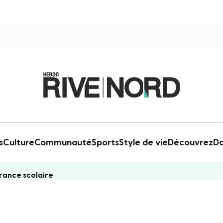
s
Culture
Communauté
Sports
Style de vie
Découvrez
Do
rance scolaire