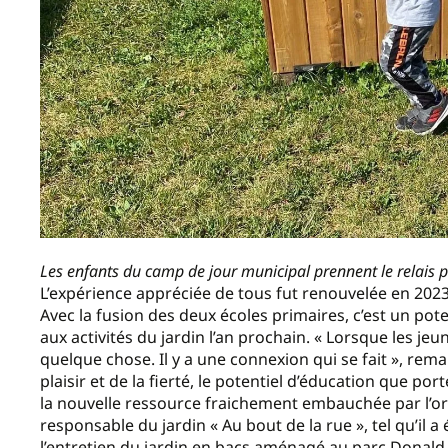
Les enfants du camp de jour municipal prennent le relais pou
L’expérience appréciée de tous fut renouvelée en 2023,
Avec la fusion des deux écoles primaires, c’est un pot
aux activités du jardin l’an prochain. « Lorsque les jeu
quelque chose. Il y a une connexion qui se fait », rema
plaisir et de la fierté, le potentiel d’éducation que p
la nouvelle ressource fraichement embauchée par l’org
responsable du jardin « Au bout de la rue », tel qu’il a 
l’entretien du jardin en bacs aménagé au parc Donald-Br