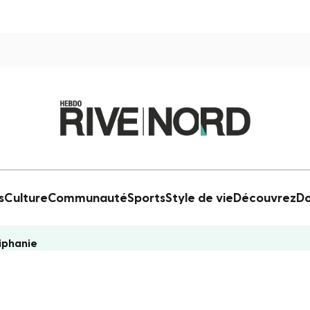
s
Culture
Communauté
Sports
Style de vie
Découvrez
Do
piphanie