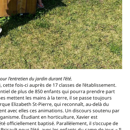
r l’entretien du jardin durant l’été.
 cette fois-ci auprès de 17 classes de l’établissement.
entiel de plus de 850 enfants qui pourra prendre part
nes mettent les mains à la terre, il se passe toujours
rque Elizabeth St-Pierre, qui reconnaît, au-delà du
ortent avec elles ces animations. Un discours soutenu par
anisme. Étudiant en horticulture, Xavier est
été officiellement baptisé. Parallèlement, il s’occupe de
icault pour l’été, avec les enfants du camp de jour. « Il