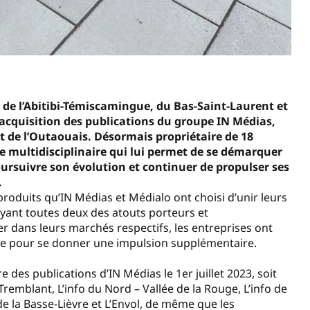
 de l’Abitibi-Témiscamingue, du Bas-Saint-Laurent et
l’acquisition des publications du groupe IN Médias,
 de l’Outaouais. Désormais propriétaire de 18
e multidisciplinaire qui lui permet de se démarquer
ursuivre son évolution et continuer de propulser ses
.
s produits qu’IN Médias et Médialo ont choisi d’unir leurs
Ayant toutes deux des atouts porteurs et
 dans leurs marchés respectifs, les entreprises ont
ise pour se donner une impulsion supplémentaire.
 des publications d’IN Médias le 1er juillet 2023, soit
remblant, L’info du Nord – Vallée de la Rouge, L’info de
fo de la Basse-Lièvre et L’Envol, de même que les