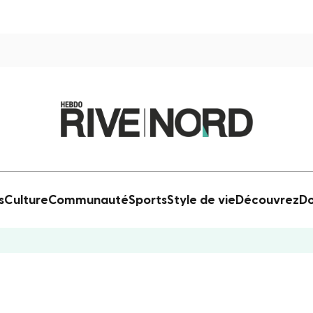
s
Culture
Communauté
Sports
Style de vie
Découvrez
Do