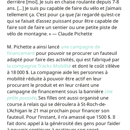
derrière [moi]. Je suis en chaise roulante depuis 7-8
ans. […] Je suis pu capable de faire du vélo et j’aimais
tellement ça. C’est pour ça que j’ai regardé qu’est-ce
qui se faisait d’assez puissant pour être capable de
faire soit de faire un sentier ou une petite piste de
vélo de montagne. » — Claude Pichette
M. Pichette a ainsi lancé
une campagne de
financement
pour pouvoir se procurer un fauteuil
adapté pour faire des activités, qui est fabriqué par
la compagnie Trackz Mobilité
et dont le coût s’élève
à 18 000 $. La compagnie aide les personnes à
mobilité réduite à pouvoir être actif en leur
procurant le produit et en leur créant une
campagne de financement sous la bannière
Une
petite poussée
. Ses filles ont aussi organisé une
course à relais qui se déroulera à St-Roch-de-
L’Achigan le 21 mai prochain pour financer son
fauteuil. Pour l’instant, il n’a amassé que 1500 $. Il
fait donc appel à la générosité des gens pour l’aider
à pouvoir continuer à pratiquer son sport.