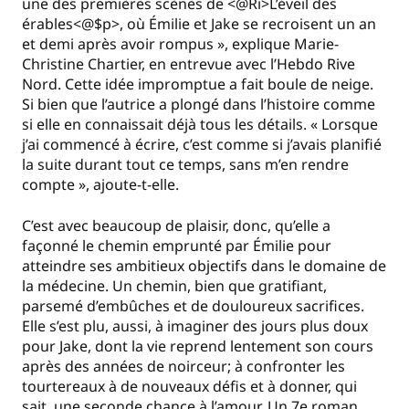
une des premières scènes de <@Ri>L’éveil des
érables<@$p>, où Émilie et Jake se recroisent un an
et demi après avoir rompus », explique Marie-
Christine Chartier, en entrevue avec l’Hebdo Rive
Nord. Cette idée impromptue a fait boule de neige.
Si bien que l’autrice a plongé dans l’histoire comme
si elle en connaissait déjà tous les détails. « Lorsque
j’ai commencé à écrire, c’est comme si j’avais planifié
la suite durant tout ce temps, sans m’en rendre
compte », ajoute-t-elle.
C’est avec beaucoup de plaisir, donc, qu’elle a
façonné le chemin emprunté par Émilie pour
atteindre ses ambitieux objectifs dans le domaine de
la médecine. Un chemin, bien que gratifiant,
parsemé d’embûches et de douloureux sacrifices.
Elle s’est plu, aussi, à imaginer des jours plus doux
pour Jake, dont la vie reprend lentement son cours
après des années de noirceur; à confronter les
tourtereaux à de nouveaux défis et à donner, qui
sait, une seconde chance à l’amour. Un 7e roman