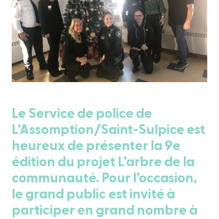
Le Service de police de
L’Assomption/Saint-Sulpice est
heureux de présenter la 9e
édition du projet L’arbre de la
communauté. Pour l’occasion,
le grand public est invité à
participer en grand nombre à