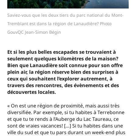
Saviez-vous que les deux tiers du parc national du Mont-
Tremblant est dans la région de Lanaudière? Photo
GouvQC Jean-Simon Bégin
Et
si
les plus
belles
escapades
se trouvaient à
seulement quelques kilomètres de la maison?
Bien que Lanaudière soit connue pour son offre
plein air,
la région
réserve bien des surprises à
ceux qui souhaitent l’explorer autrement, à
travers des rencontres, des évènements et des
découvertes locales.
« On est une région de proximité, mais aussi très
diversifiée. Par exemple, si tu habites à Terrebonne
et que tu te rends à l’Auberge du Lac Taureau, ce
sont de vraies vacances! […] Si tu habites dans une
ville du sud et que tu pars durant un week-end plus