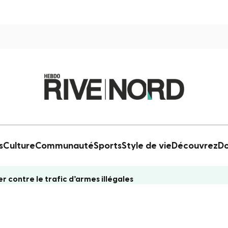
s
Culture
Communauté
Sports
Style de vie
Découvrez
Do
er contre le trafic d’armes illégales