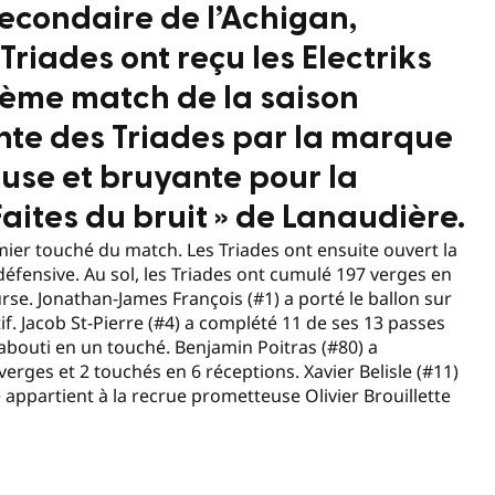
 secondaire de l’Achigan,
Triades ont reçu les Electriks
ième match de la saison
ante des Triades par la marque
euse et bruyante pour la
aites du bruit » de Lanaudière.
remier touché du match. Les Triades ont ensuite ouvert la
défensive. Au sol, les Triades ont cumulé 197 verges en
se. Jonathan-James François (#1) a porté le ballon sur
. Jacob St-Pierre (#4) a complété 11 de ses 13 passes
 abouti en un touché. Benjamin Poitras (#80) a
rges et 2 touchés en 6 réceptions. Xavier Belisle (#11)
 appartient à la recrue prometteuse Olivier Brouillette