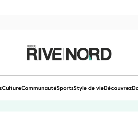
s
Culture
Communauté
Sports
Style de vie
Découvrez
Do