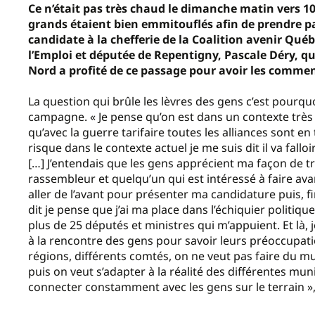
Ce n’était pas très chaud le dimanche matin vers 10
grands étaient bien emmitouflés afin de prendre par
candidate à la chefferie de la Coalition avenir Québ
l’Emploi et députée de Repentigny, Pascale Déry, q
Nord a profité de ce passage pour avoir les comme
La question qui brûle les lèvres des gens c’est pourqu
campagne. « Je pense qu’on est dans un contexte très 
qu’avec la guerre tarifaire toutes les alliances sont en 
risque dans le contexte actuel je me suis dit il va fal
[…] J’entendais que les gens apprécient ma façon de trav
rassembleur et quelqu’un qui est intéressé à faire avanc
aller de l’avant pour présenter ma candidature puis, fi
dit je pense que j’ai ma place dans l’échiquier politique.
plus de 25 députés et ministres qui m’appuient. Et là, 
à la rencontre des gens pour savoir leurs préoccupati
régions, différents comtés, on ne veut pas faire du
puis on veut s’adapter à la réalité des différentes muni
connecter constamment avec les gens sur le terrain »,