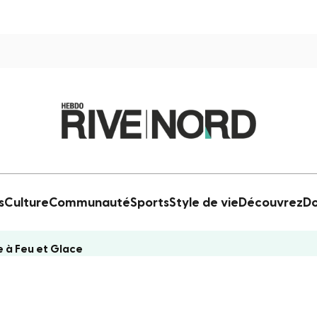
s
Culture
Communauté
Sports
Style de vie
Découvrez
Do
e à Feu et Glace